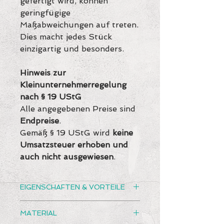
gefertigt wird, können
geringfügige
Maßabweichungen auf treten.
Dies macht jedes Stück
einzigartig und besonders.
Hinweis zur
Kleinunternehmerregelung
nach § 19 UStG
Alle angegebenen Preise sind
Endpreise
.
Gemäß § 19 UStG wird
keine
Umsatzsteuer erhoben und
auch nicht ausgewiesen
.
EIGENSCHAFTEN & VORTEILE
• Das Stillkissen ist mit 200
MATERIAL
cm Länge besonders lang, was